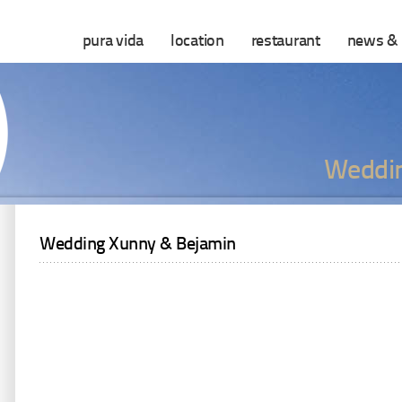
pura vida
location
restaurant
news & 
Weddin
Wedding Xunny & Bejamin