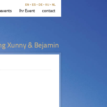
events
Ihr Event
contact
g Xunny & Bejamin