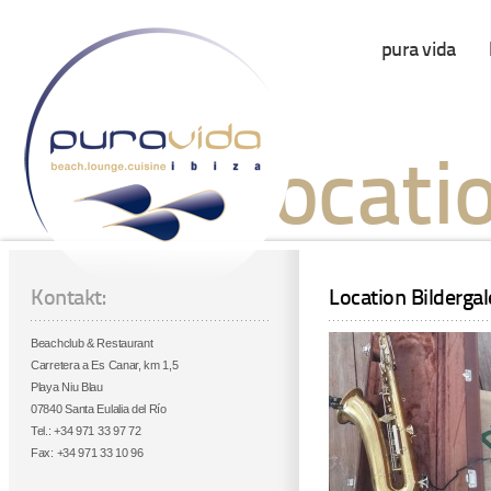
pura vida
Locatio
Kontakt:
Location Bildergal
Beachclub & Restaurant
Carretera a Es Canar, km 1,5
Playa Niu Blau
07840 Santa Eulalia del Río
Tel.: +34 971 33 97 72
Fax: +34 971 33 10 96