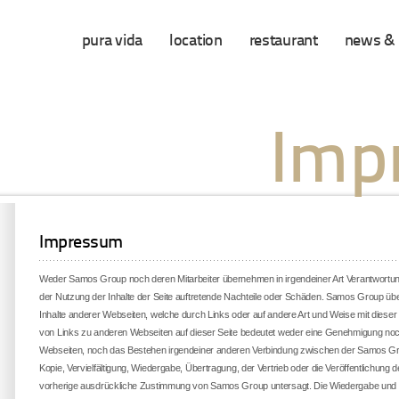
pura vida
location
restaurant
news & 
Imp
Impressum
Weder Samos Group noch deren Mitarbeiter übernehmen in irgendeiner Art Verantwortu
der Nutzung der Inhalte der Seite auftretende Nachteile oder Schäden. Samos Group üb
Inhalte anderer Webseiten, welche durch Links oder auf andere Art und Weise mit diese
von Links zu anderen Webseiten auf dieser Seite bedeutet weder eine Genehmigung noch 
Webseiten, noch das Bestehen irgendeiner anderen Verbindung zwischen der Samos Gr
Kopie, Vervielfältigung, Wiedergabe, Übertragung, der Vertrieb oder die Veröffentlichung d
vorherige ausdrückliche Zustimmung von Samos Group untersagt. Die Wiedergabe und 