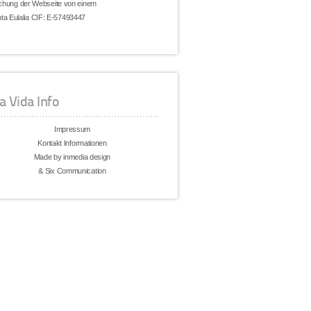
machung der Webseite von einem
ta Eulalia CIF: E-57493447
a Vida Info
Impressum
Kontakt Informationen
Made by inmedia design
& Six Communication