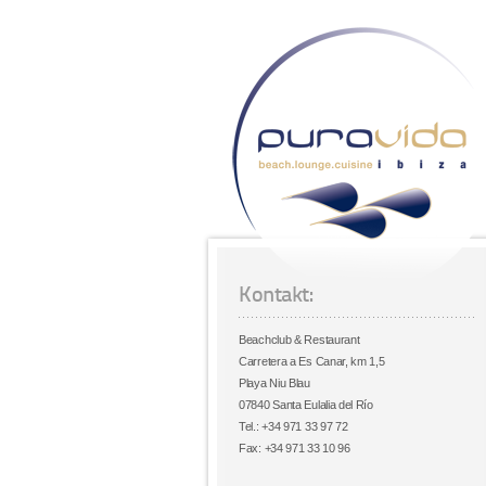
Kontakt:
Beachclub & Restaurant
Carretera a Es Canar, km 1,5
Playa Niu Blau
07840 Santa Eulalia del Río
Tel.: +34 971 33 97 72
Fax: +34 971 33 10 96