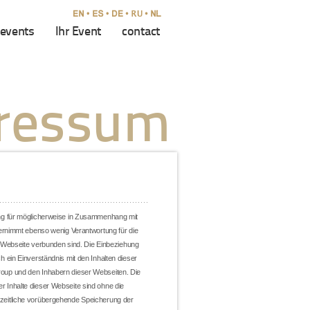
events
Ihr Event
contact
ressum
ng für möglicherweise in Zusammenhang mit
ernimmt ebenso wenig Verantwortung für die
r Webseite verbunden sind. Die Einbeziehung
ein Einverständnis mit den Inhalten dieser
oup und den Inhabern dieser Webseiten. Die
er Inhalte dieser Webseite sind ohne die
zeitliche vorübergehende Speicherung der