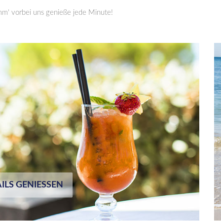
omm' vorbei uns genieße jede Minute!
LS GENIESSEN