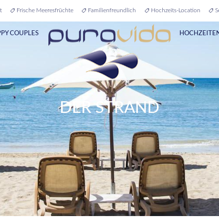
t
Frische Meeresfrüchte
Familienfreundlich
Hochzeits-Location
Se
PY COUPLES
HOCHZEITE
DER STRAND