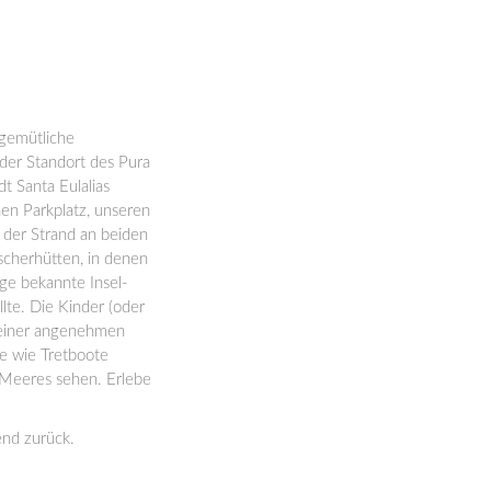
 gemütliche
 der Standort des Pura
t Santa Eulalias
nen Parkplatz, unseren
t der Strand an beiden
ischerhütten, in denen
ige bekannte Insel-
llte. Die Kinder (oder
 einer angenehmen
e wie Tretboote
s Meeres sehen. Erlebe
end zurück.