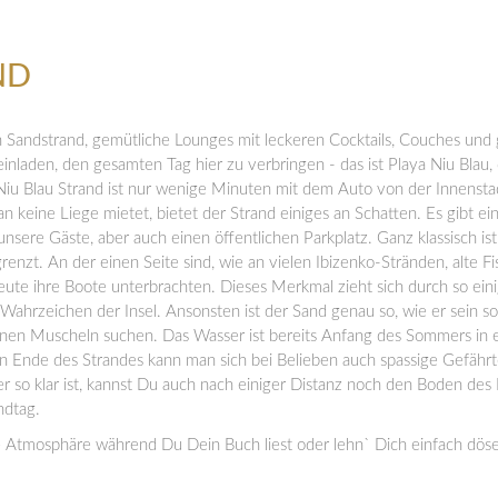
ND
ein Sandstrand, gemütliche Lounges mit leckeren Cocktails, Couches und
einladen, den gesamten Tag hier zu verbringen - das ist Playa Niu Blau,
iu Blau Strand ist nur wenige Minuten mit dem Auto von der Innenstad
 keine Liege mietet, bietet der Strand einiges an Schatten. Es gibt ei
unsere Gäste, aber auch einen öffentlichen Parkplatz. Ganz klassisch is
enzt. An der einen Seite sind, wie an vielen Ibizenko-Stränden, alte F
heute ihre Boote unterbrachten. Dieses Merkmal zieht sich durch so ein
n Wahrzeichen der Insel. Ansonsten ist der Sand genau so, wie er sein so
nen Muscheln suchen. Das Wasser ist bereits Anfang des Sommers in
 Ende des Strandes kann man sich bei Belieben auch spassige Gefährt
r so klar ist, kannst Du auch nach einiger Distanz noch den Boden de
ndtag.
 Atmosphäre während Du Dein Buch liest oder lehn` Dich einfach dös