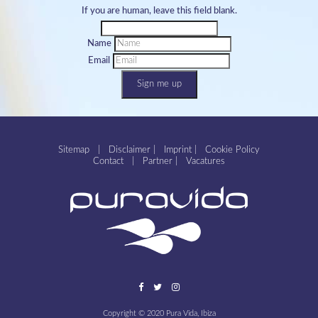
If you are human, leave this field blank.
Name
Email
Sign me up
Sitemap
|
Disclaimer
|
Imprint
|
Cookie Policy
Contact
|
Partner
|
Vacatures
Copyright © 2020 Pura Vida, Ibiza