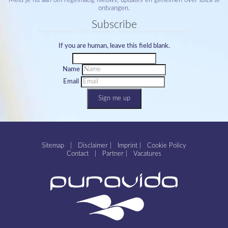
Meld je nu aan om regelmatig nieuws, updates en geheimen over Ibiza te
ontvangen.
Subscribe
If you are human, leave this field blank.
Name
Email
Sign me up
Sitemap
|
Disclaimer
|
Imprint
|
Cookie Policy
Contact
|
Partner
|
Vacatures