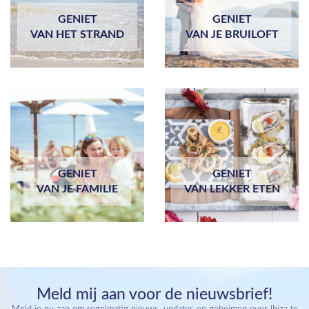
GENIET
GENIET
VAN HET STRAND
VAN JE BRUILOFT
GENIET
GENIET
VAN JE FAMILIE
VAN LEKKER ETEN
Meld mij aan voor de nieuwsbrief!