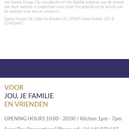
van Samos Group. De reproductie en het tijdelijk kopiëren van de inhoud
van deze website is toegestaan ​​voor zover het gebruik en de kennis van
de website voor een pc vereist is.
Samos Group CB, Calle los Rosales 40, 07840 Santa Eulalia, CIF: E-
57493447
VOOR
JOU, JE FAMILIE
EN VRIENDEN
OPENING HOURS 10:00 - 20:00 / Kitchen 1pm - 7pm