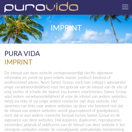
IMPRINT
PURA VIDA
IMPRINT
De inhoud van deze website vertegenwoordigt slechts algemene
informatie en vormt op geen enkele manier juridisch bindend of
professioneel advies. Noch Samos Group, noch hun collega’s aanvaarden
enige verantwoordelijkheid voor het gebruik van de inhoud van de site of
enig verlies of schade die daaruit zou kunnen voortvloeien. Samos Group
wijst iedere verantwoordelijkheid af voor de inhoud van andere websites,
hetzij via links of via enige andere connectie met deze website. Het
opnemen van links naar andere websites op deze site betekent niet dat
de inhoud van andere websites wordt geaccepteerd of goedgekeurd,
noch dat er een andere connectie bestaat tussen Samos Group en de
eigenaren van deze websites. Het kopiëren, dupliceren, reproduceren,
verzenden, gebruik of publiceren van de inhoud van deze website is ten
strengste verboden zonder de voorafgaande uitdrukkelijke toestemming