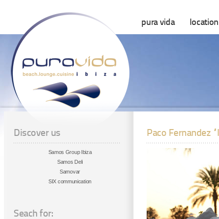
pura vida
location
Discover us
Paco Fernandez “l
Samos Group Ibiza
Samos Deli
Samovar
SIX communication
Seach for: